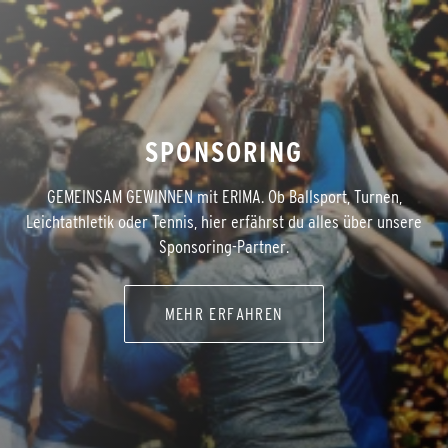
SPONSORING
GEMEINSAM GEWINNEN mit ERIMA. Ob Ballsport, Turnen,
Leichtathletik oder Tennis, hier erfährst du alles über unsere
Sponsoring-Partner.
MEHR ERFAHREN