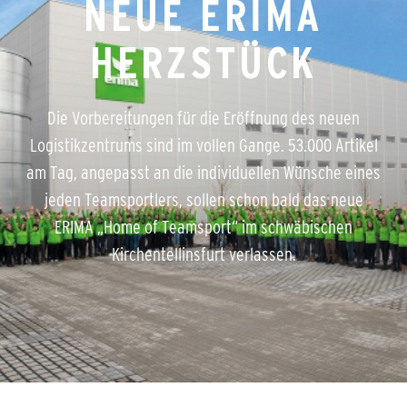
NEUE ERIMA
HERZSTÜCK
Die Vorbereitungen für die Eröffnung des neuen
Logistikzentrums sind im vollen Gange. 53.000 Artikel
am Tag, angepasst an die individuellen Wünsche eines
jeden Teamsportlers, sollen schon bald das neue
ERIMA „Home of Teamsport“ im schwäbischen
Kirchentellinsfurt verlassen.