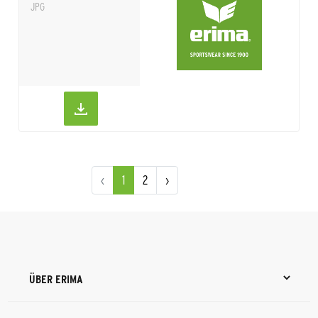
JPG
‹
1
2
›
ÜBER ERIMA