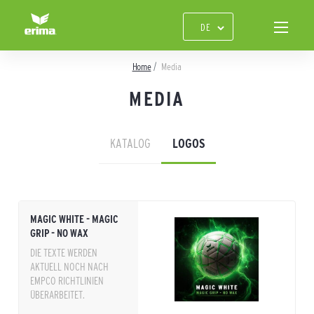
Home
Media
MEDIA
KATALOG
LOGOS
MAGIC WHITE - MAGIC
GRIP - NO WAX
DIE TEXTE WERDEN
AKTUELL NOCH NACH
EMPCO RICHTLINIEN
ÜBERARBEITET.