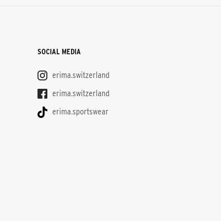
SOCIAL MEDIA
erima.switzerland
erima.switzerland
erima.sportswear