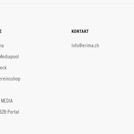
E
KONTAKT
ma
info@erima.ch
Mediapool
heck
ereinsshop
 MEDIA
B2B-Portal