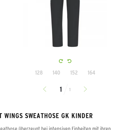
128
140
152
164
1
T WINGS SWEATHOSE GK KINDER
eathose überzeugt bei intensiven Einheiten mit ihren