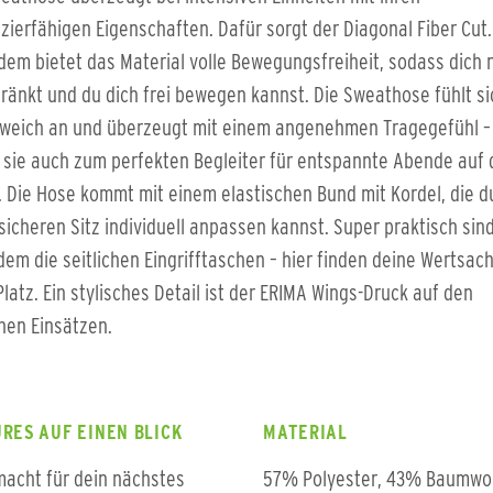
zierfähigen Eigenschaften. Dafür sorgt der Diagonal Fiber Cut.
em bietet das Material volle Bewegungsfreiheit, sodass dich 
ränkt und du dich frei bewegen kannst. Die Sweathose fühlt si
 weich an und überzeugt mit einem angenehmen Tragegefühl –
sie auch zum perfekten Begleiter für entspannte Abende auf 
 Die Hose kommt mit einem elastischen Bund mit Kordel, die d
sicheren Sitz individuell anpassen kannst. Super praktisch sin
em die seitlichen Eingrifftaschen – hier finden deine Wertsac
Platz. Ein stylisches Detail ist der ERIMA Wings-Druck auf den
chen Einsätzen.
RES AUF EINEN BLICK
MATERIAL
acht für dein nächstes
57% Polyester, 43% Baumwol