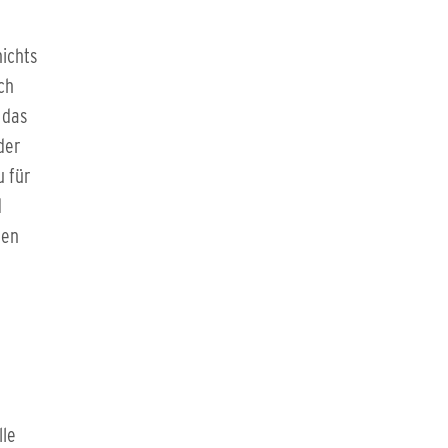
nichts
ch
 das
der
u für
d
hen
le