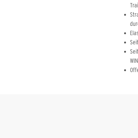
Tra
Str
dur
Ela
Sei
Sei
WIN
Off