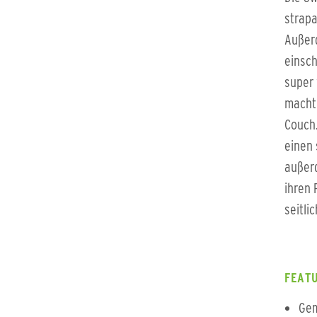
strapa
Außerd
einsch
super
macht 
Couch.
einen 
außerd
ihren 
seitli
FEATU
Gem