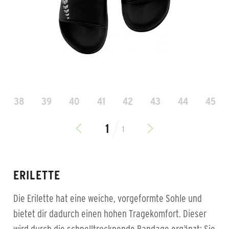
38
39
40
41
42
43
44
45
1
ERILETTE
Die Erilette hat eine weiche, vorgeformte Sohle und
bietet dir dadurch einen hohen Tragekomfort. Dieser