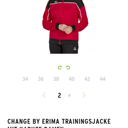
34
36
38
40
42
44
9
CHANGE BY ERIMA TRAININGSJACKE