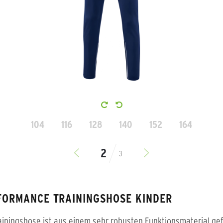
104
116
128
140
152
164
3
FORMANCE TRAININGSHOSE KINDER
ainingshose ist aus einem sehr robusten Funktionsmaterial gef