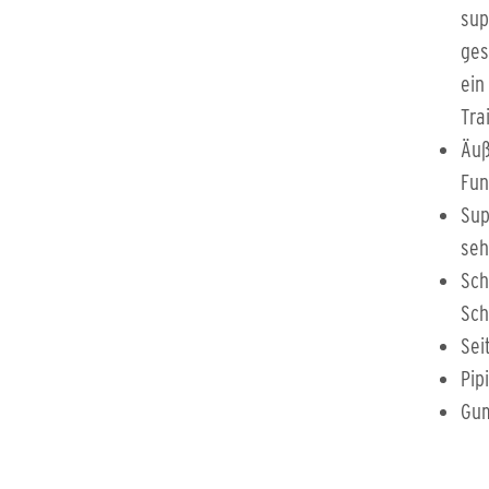
sup
ges
ein
Tra
Äuß
Fun
Sup
seh
Sch
Sch
Sei
Pip
Gum