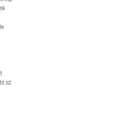
ank
le
t
ht ist