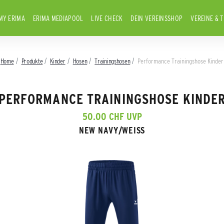
MY ERIMA
ERIMA MEDIAPOOL
LIVE CHECK
DEIN VEREINSSHOP
VEREINE & 
Home
Produkte
Kinder
Hosen
Trainingshosen
Performance Trainingshose Kinder
PERFORMANCE TRAININGSHOSE KINDE
50.00 CHF UVP
NEW NAVY/WEISS