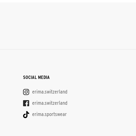
SOCIAL MEDIA
erima.switzerland
erima.switzerland
erima.sportswear