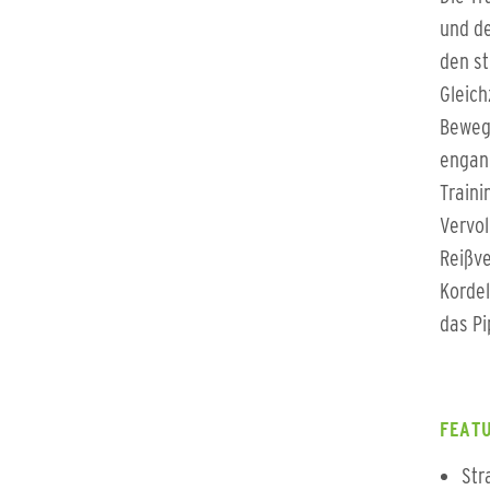
und de
den st
Gleich
Beweg
enganl
Traini
Vervol
Reißv
Kordel
das Pi
FEATU
Str