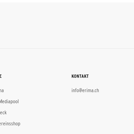
E
KONTAKT
ma
info@erima.ch
Mediapool
heck
ereinsshop