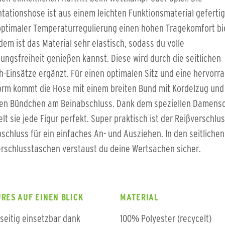
tationshose ist aus einem leichten Funktionsmaterial gefertig
ptimaler Temperaturregulierung einen hohen Tragekomfort bi
em ist das Material sehr elastisch, sodass du volle
ngsfreiheit genießen kannst. Diese wird durch die seitlichen
h-Einsätze ergänzt. Für einen optimalen Sitz und eine hervorr
orm kommt die Hose mit einem breiten Bund mit Kordelzug und
blen Bündchen am Beinabschluss. Dank dem speziellen Damensc
lt sie jede Figur perfekt. Super praktisch ist der Reißverschlu
schluss für ein einfaches An- und Ausziehen. In den seitlichen
rschlusstaschen verstaust du deine Wertsachen sicher.
RES AUF EINEN BLICK
MATERIAL
lseitig einsetzbar dank
100% Polyester (recycelt)