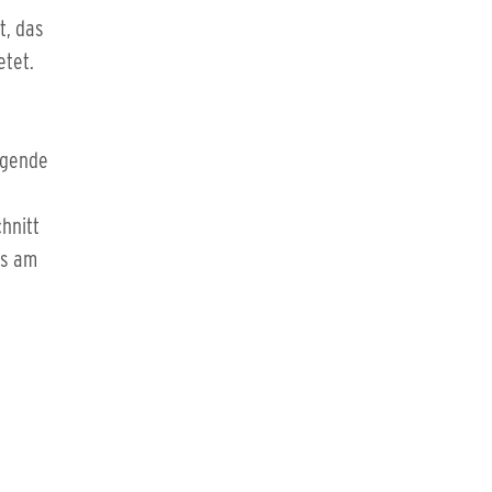
t, das
etet.
agende
hnitt
ss am