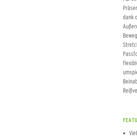
Präsen
dank o
Außerd
Bewegu
Stretc
Passf
flexi
umspie
Beinab
Reißve
FEATU
Vie