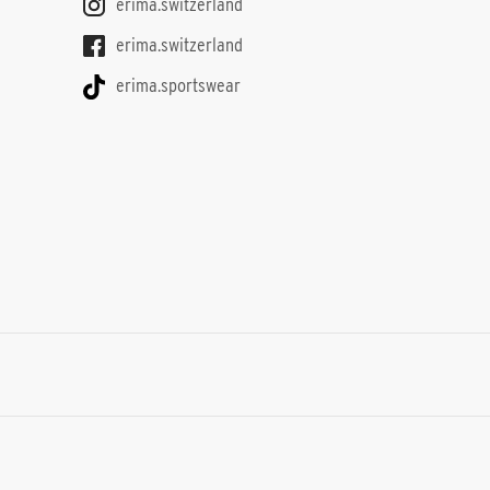
erima.switzerland
erima.switzerland
erima.sportswear