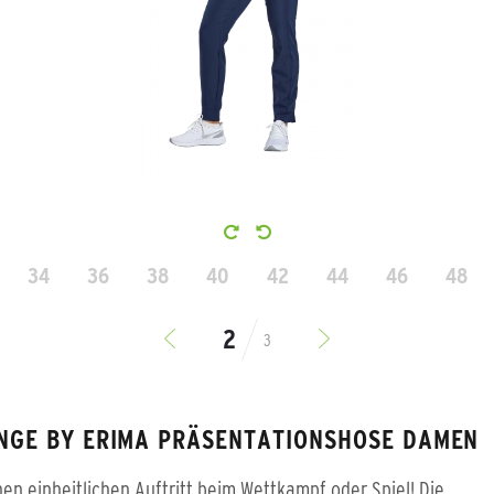
34
36
38
40
42
44
46
48
3
NGE BY ERIMA PRÄSENTATIONSHOSE DAMEN
nen einheitlichen Auftritt beim Wettkampf oder Spiel! Die