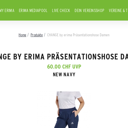
MY ERIMA
ERIMA MEDIAPOOL
LIVE CHECK
DEIN VEREINSSHOP
VEREINE & 
Home
Produkte
CHANGE by erima Präsentationshose Damen
NGE BY ERIMA PRÄSENTATIONSHOSE D
60.00 CHF UVP
NEW NAVY