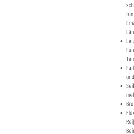
sch
fun
Erh
Län
Lei
Fun
Tem
Far
und
Sei
meh
Bre
Fle
Rei
Bei