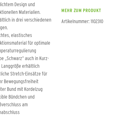
lichtem Design und
MEHR ZUM PRODUKT
ktionellen Materialien.
ältlich in drei verschiedenen
Artikelnummer: 1102310
gen.
chtes, elastisches
ktionsmaterial für optimale
peraturregulierung
be „Schwarz“ auch in Kurz-
 Langgröße erhältlich
tliche Stretch-Einsätze für
r Bewegungsfreiheit
iter Bund mit Kordelzug
xible Bündchen und
ßverschluss am
nabschluss