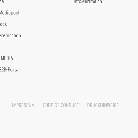
ma
info@erima.ch
Mediapool
heck
ereinsshop
 MEDIA
B2B-Portal
IMPRESSUM
CODE OF CONDUCT
DRUCKHINWEISE