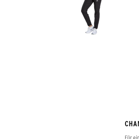
CHA
Für ei