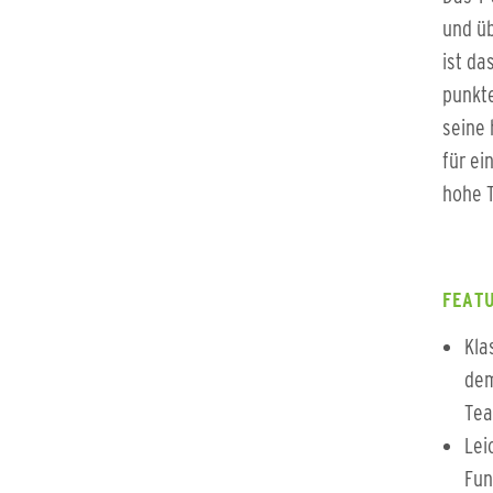
und üb
ist da
punkte
seine 
für ei
hohe T
FEATU
Kla
dem
Tea
Lei
Fun