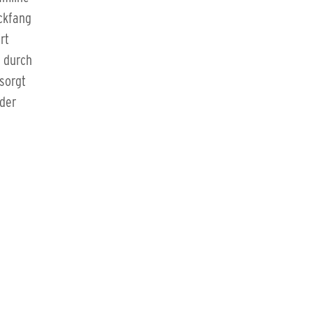
ickfang
rt
h durch
 sorgt
 der