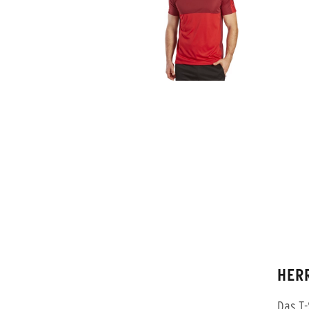
HERR
Das T-