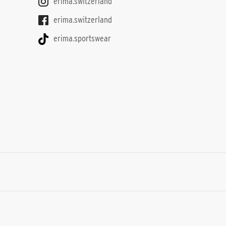
erima.switzerland
erima.switzerland
erima.sportswear