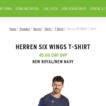
MY ERIMA
ERIMA MEDIAPOOL
LIVE CHECK
DEIN VEREINSSHOP
VEREINE & 
Home
Produkte
Herren
Shirts
T-Shirts
Herren SIX WINGS T-Shirt
HERREN SIX WINGS T-SHIRT
45.00 CHF UVP
NEW ROYAL/NEW NAVY