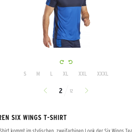
S
M
L
XL
XXL
XXXL
12
EN SIX WINGS T-SHIRT
Shirt kommt im stylischen, zweifarbigen Look der Six Wings Te