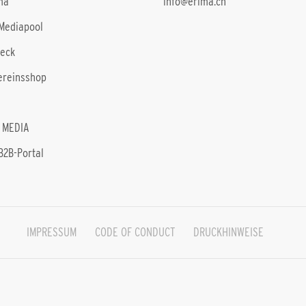
ma
info@erima.ch
Mediapool
heck
ereinsshop
 MEDIA
B2B-Portal
IMPRESSUM
CODE OF CONDUCT
DRUCKHINWEISE