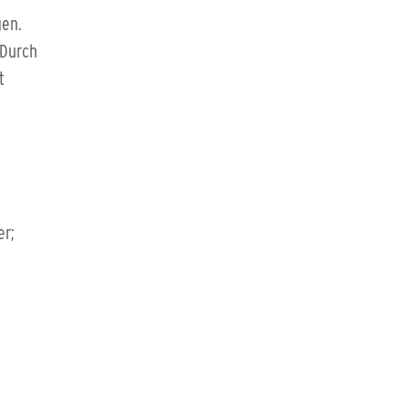
gen.
 Durch
t
er;