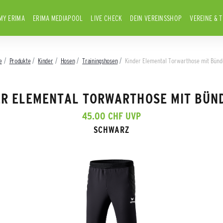
MY ERIMA
ERIMA MEDIAPOOL
LIVE CHECK
DEIN VEREINSSHOP
VEREINE & 
e
Produkte
Kinder
Hosen
Trainingshosen
Kinder Elemental Torwarthose mit Bün
ER ELEMENTAL TORWARTHOSE MIT BÜN
45.00 CHF UVP
SCHWARZ