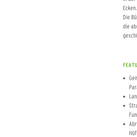
Ecken.
Die Bü
die ab
geschü
FEATU
Gem
Par
Lan
Str
Fun
Abr
Hüf