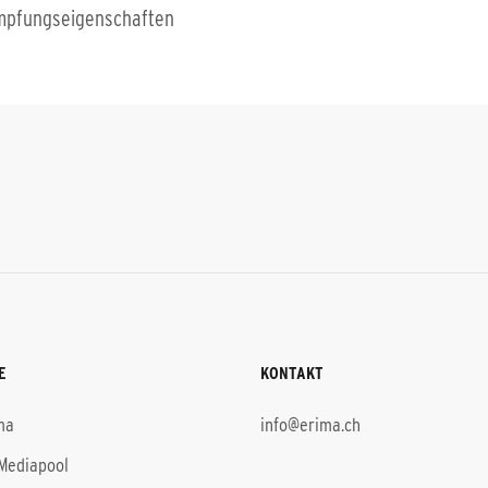
pfungseigenschaften
E
KONTAKT
ma
info@erima.ch
Mediapool