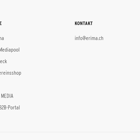
E
KONTAKT
ma
info@erima.ch
Mediapool
heck
ereinsshop
 MEDIA
B2B-Portal