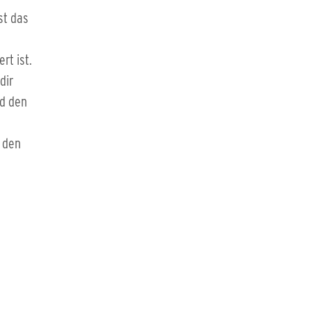
st das
rt ist.
dir
nd den
d den