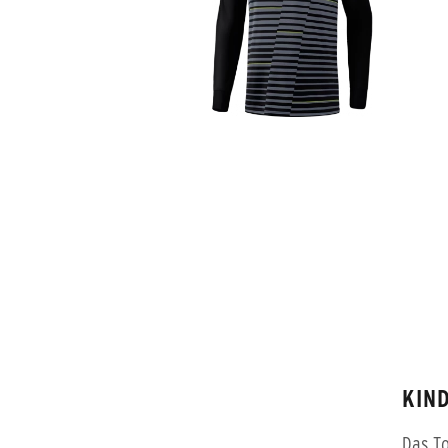
KIN
Das To