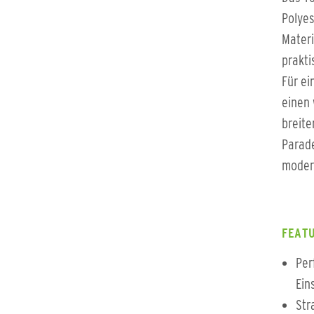
Polyes
Materi
prakti
Für ei
einen
breite
Parade
moder
FEATU
Per
Ein
Str