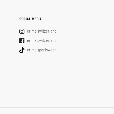
SOCIAL MEDIA
erima.switzerland
erima.switzerland
erima.sportswear