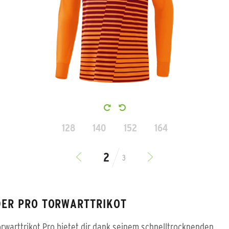
128
140
152
164
3
DER PRO TORWARTTRIKOT
rwarttrikot Pro bietet dir dank seinem schnelltrocknenden