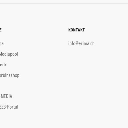
E
KONTAKT
ma
info@erima.ch
Mediapool
heck
ereinsshop
 MEDIA
B2B-Portal