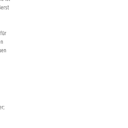
ßerst
für
en
uen
er;