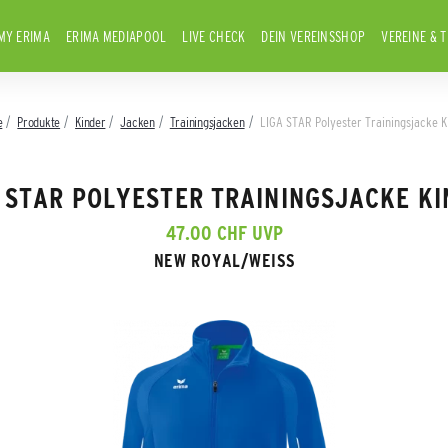
MY ERIMA
ERIMA MEDIAPOOL
LIVE CHECK
DEIN VEREINSSHOP
VEREINE & 
e
Produkte
Kinder
Jacken
Trainingsjacken
LIGA STAR Polyester Trainingsjacke K
 STAR POLYESTER TRAININGSJACKE K
47.00 CHF UVP
NEW ROYAL/WEISS