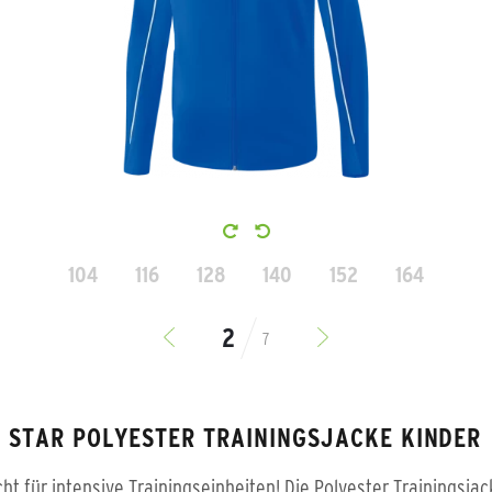
104
116
128
140
152
164
7
A STAR POLYESTER TRAININGSJACKE KINDER
t für intensive Trainingseinheiten! Die Polyester Trainingsjac