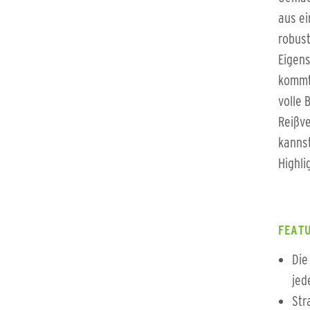
aus ei
robust
Eigens
kommt 
volle 
Reißve
kannst
Highli
FEATU
Die
jed
Str