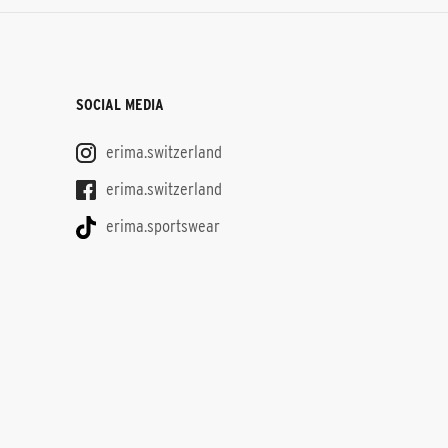
SOCIAL MEDIA
erima.switzerland
erima.switzerland
erima.sportswear