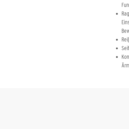
Fun
Rag
Ein
Bew
Rei
Sei
Kon
Ärm