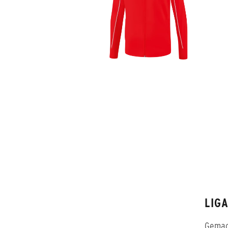
LIG
Gemach