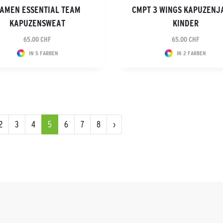
AMEN ESSENTIAL TEAM
CMPT 3 WINGS KAPUZENJ
KAPUZENSWEAT
KINDER
65.00 CHF
65.00 CHF
IN 5 FARBEN
IN 2 FARBEN
2
3
4
5
6
7
8
›