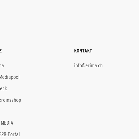
E
KONTAKT
ma
info@erima.ch
Mediapool
heck
ereinsshop
 MEDIA
B2B-Portal