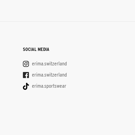
SOCIAL MEDIA
erima.switzerland
erima.switzerland
erima.sportswear