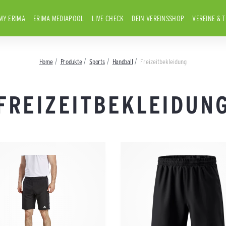
MY ERIMA
ERIMA MEDIAPOOL
LIVE CHECK
DEIN VEREINSSHOP
VEREINE & 
Home
Produkte
Sports
Handball
Freizeitbekleidung
FREIZEITBEKLEIDUN