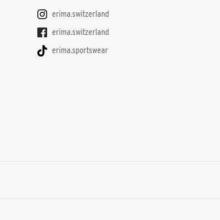
erima.switzerland
erima.switzerland
erima.sportswear