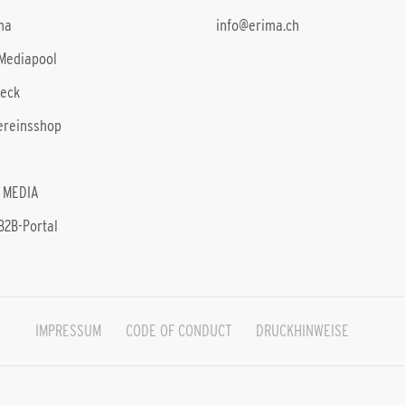
ma
info@erima.ch
Mediapool
heck
ereinsshop
 MEDIA
B2B-Portal
IMPRESSUM
CODE OF CONDUCT
DRUCKHINWEISE