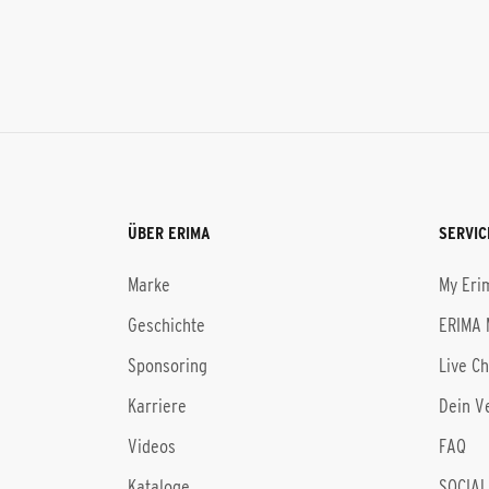
ÜBER ERIMA
SERVIC
Marke
My Eri
Geschichte
ERIMA 
Sponsoring
Live C
Karriere
Dein V
Videos
FAQ
Kataloge
SOCIAL