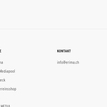
E
KONTAKT
ma
info@erima.ch
Mediapool
heck
ereinsshop
 MEDIA