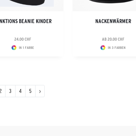
NKTIONS BEANIE KINDER
NACKENWÄRMER
24.00 CHF
AB 20.00 CHF
IN 1 FARBE
IN 3 FARBEN
2
3
4
5
›