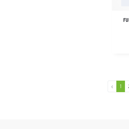
FU
‹
1