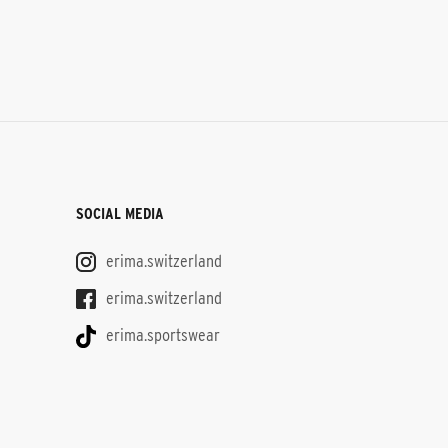
SOCIAL MEDIA
erima.switzerland
erima.switzerland
erima.sportswear