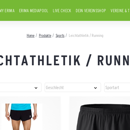
MY ERIMA
ERIMA MEDIAPOOL
LIVE CHECK
DEIN VEREINSSHOP
VEREINE & 
Home
Produkte
Sports
Leichtathletik / Running
CHTATHLETIK / RUN