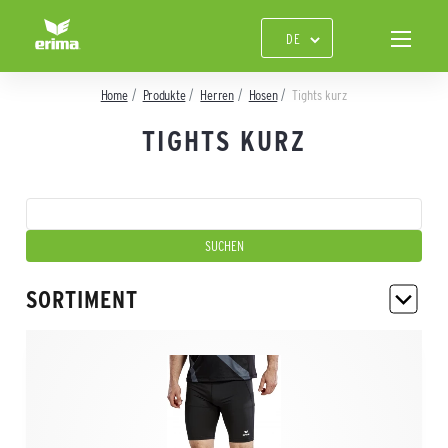
Home
Produkte
Herren
Hosen
Tights kurz
TIGHTS KURZ
SORTIMENT