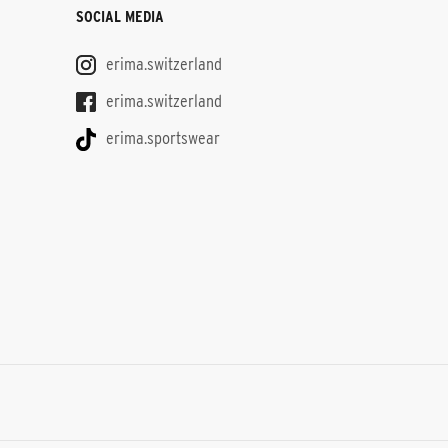
SOCIAL MEDIA
erima.switzerland
erima.switzerland
erima.sportswear