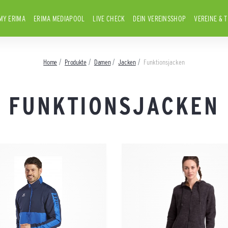
MY ERIMA
ERIMA MEDIAPOOL
LIVE CHECK
DEIN VEREINSSHOP
VEREINE & 
Home
Produkte
Damen
Jacken
Funktionsjacken
FUNKTIONSJACKEN