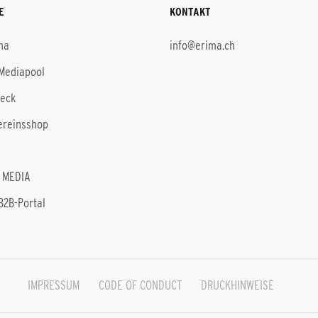
E
KONTAKT
ma
info@erima.ch
Mediapool
heck
ereinsshop
 MEDIA
B2B-Portal
IMPRESSUM
CODE OF CONDUCT
DRUCKHINWEISE