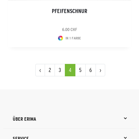
PFEIFENSCHNUR
6.00 CHF
IN 1 FARBE
‹
2
3
4
5
6
›
ÜBER ERIMA
SERVICE