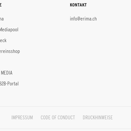
E
KONTAKT
ma
info@erima.ch
Mediapool
heck
ereinsshop
 MEDIA
B2B-Portal
IMPRESSUM
CODE OF CONDUCT
DRUCKHINWEISE