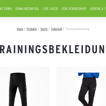
MY ERIMA
ERIMA MEDIAPOOL
LIVE CHECK
DEIN VEREINSSHOP
VEREINE & 
Home
Produkte
Sports
Volleyball
Trainingsbekleidung
RAININGSBEKLEIDU