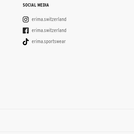
SOCIAL MEDIA
erima.switzerland
erima.switzerland
erima.sportswear