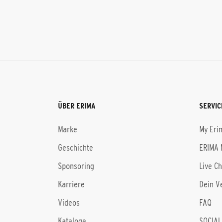
ÜBER ERIMA
SERVIC
Marke
My Eri
Geschichte
ERIMA 
Sponsoring
Live C
Karriere
Dein V
Videos
FAQ
Kataloge
SOCIAL