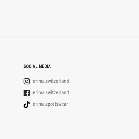
SOCIAL MEDIA
erima.switzerland
erima.switzerland
erima.sportswear