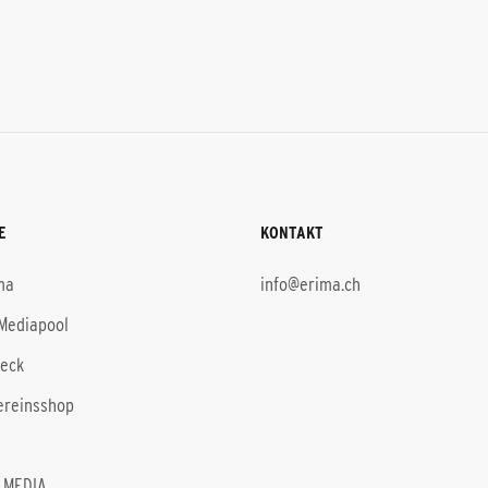
E
KONTAKT
ma
info@erima.ch
Mediapool
heck
ereinsshop
 MEDIA