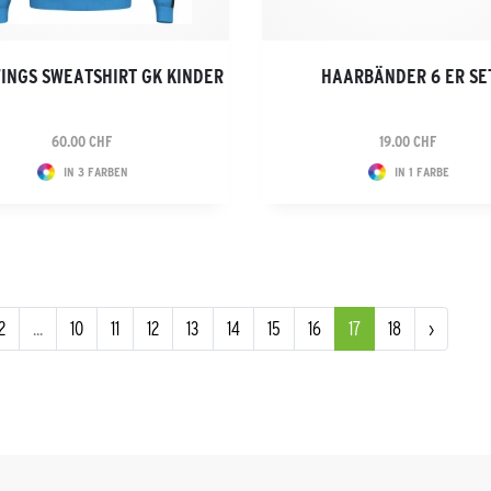
INGS SWEATSHIRT GK KINDER
HAARBÄNDER 6 ER SE
60.00 CHF
19.00 CHF
IN 3 FARBEN
IN 1 FARBE
2
...
10
11
12
13
14
15
16
17
18
›