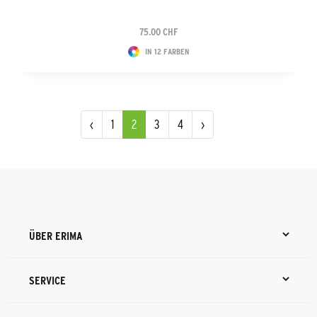
75.00 CHF
IN 12 FARBEN
‹
1
2
3
4
›
ÜBER ERIMA
SERVICE