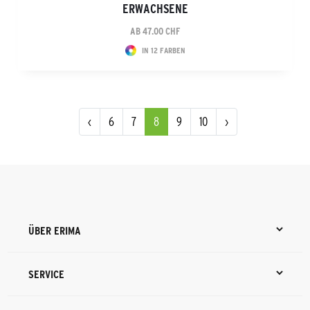
ERWACHSENE
AB 47.00 CHF
IN 12 FARBEN
‹
6
7
8
9
10
›
ÜBER ERIMA
SERVICE